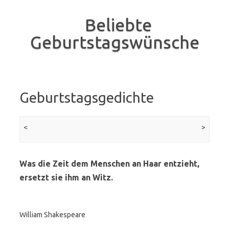
Beliebte
Geburtstagswünsche
Skip to content
Geburtstagsgedichte
Beitrags-Navigation
<
vorherige Seite
>
Nächst
Seit
Was die Zeit dem Menschen an Haar entzieht,
ersetzt sie ihm an Witz.
William Shakespeare