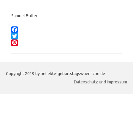
Samuel Butler
Teilen:
F
a
T
c
w
P
e
i
i
b
t
n
o
t
t
Copyright 2019 by beliebte-geburtstagswuensche.de
o
e
e
k
r
r
Datenschutz und Impressum
e
s
t