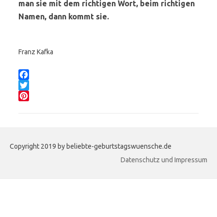
man sie mit dem richtigen Wort, beim richtigen
Namen, dann kommt sie.
Franz Kafka
Teilen:
F
a
T
c
w
P
e
i
i
b
t
n
o
t
t
Copyright 2019 by beliebte-geburtstagswuensche.de
o
e
e
k
r
r
Datenschutz und Impressum
e
s
t