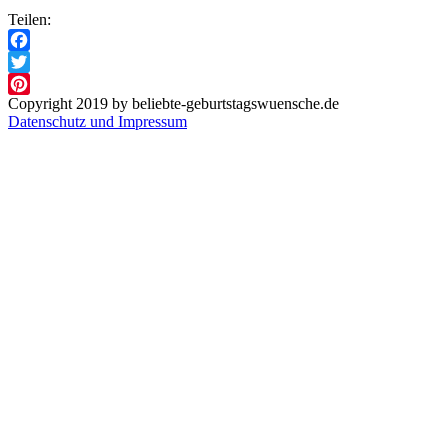
Teilen:
Facebook
Twitter
Copyright 2019 by beliebte-geburtstagswuensche.de
Pinterest
Datenschutz und Impressum